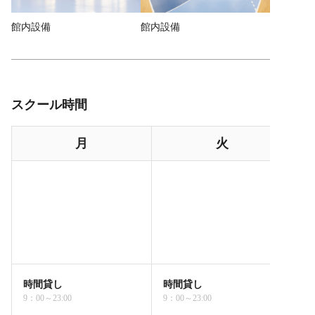
館内設備
館内設備
館内設備
スクール時間
月
火
時間貸し
時間貸し
9：00～23:00
9：00～23:00