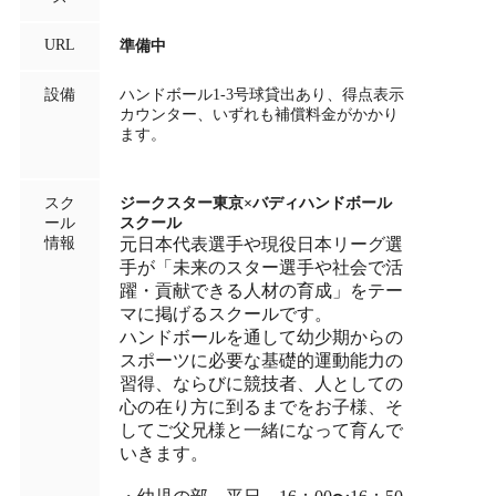
URL
準備中
設備
ハンドボール1-3号球貸出あり、得点表示
カウンター、いずれも補償料金がかかり
ます。
スク
ジークスター東京×バディハンドボール
ール
スクール
情報
元日本代表選手や現役日本リーグ選
手が「未来のスター選手や社会で活
躍・貢献できる人材の育成」をテー
マに掲げるスクールです。
ハンドボールを通して幼少期からの
スポーツに必要な基礎的運動能力の
習得、ならびに競技者、人としての
心の在り方に到るまでをお子様、そ
してご父兄様と一緒になって育んで
いきます。