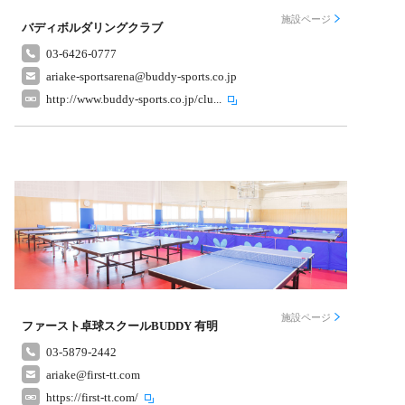
施設ページ
バディボルダリングクラブ
03-6426-0777
ariake-sportsarena@buddy-sports.co.jp
http://www.buddy-sports.co.jp/clu...
施設ページ
ファースト卓球スクールBUDDY 有明
03-5879-2442
ariake@first-tt.com
https://first-tt.com/