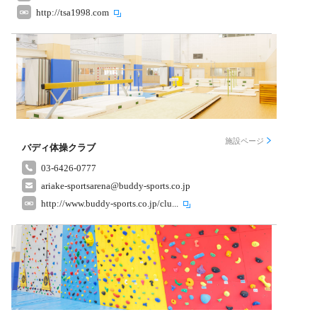
http://tsa1998.com
施設ページ
バディ体操クラブ
03-6426-0777
ariake-sportsarena@buddy-sports.co.jp
http://www.buddy-sports.co.jp/clu...