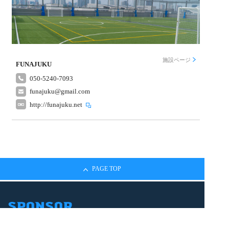
施設ページ
FUNAJUKU
050-5240-7093
funajuku@gmail.com
http://funajuku.net
PAGE TOP