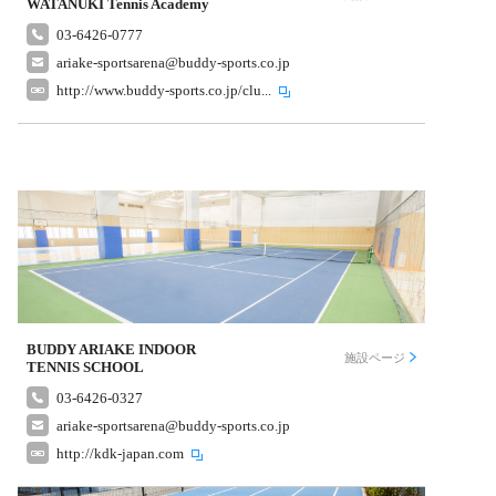
WATANUKI Tennis Academy
03-6426-0777
ariake-sportsarena@buddy-sports.co.jp
http://www.buddy-sports.co.jp/clu...
BUDDY ARIAKE INDOOR
施設ページ
TENNIS SCHOOL
03-6426-0327
ariake-sportsarena@buddy-sports.co.jp
http://kdk-japan.com