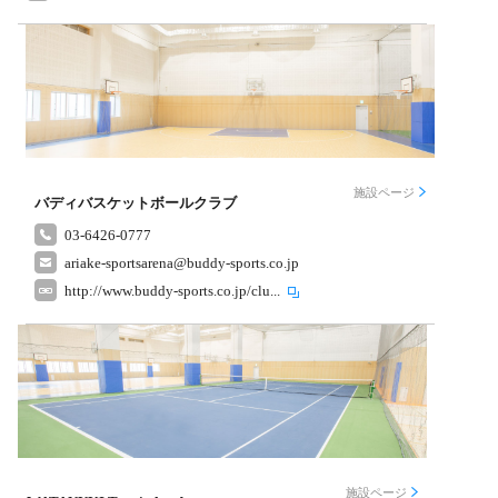
施設ページ
バディバスケットボールクラブ
03-6426-0777
ariake-sportsarena@buddy-sports.co.jp
http://www.buddy-sports.co.jp/clu...
施設ページ