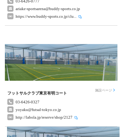
03-6426-0777
ariake-sportsarena@buddy-sports.co.jp
https://www.buddy-sports.co.jp/clu...
施設ページ
フットサルクラブ東京有明コート
03-6426-0327
yoyaku@futsal-tokyo.co.jp
http://labola.jp/reserve/shop/2127