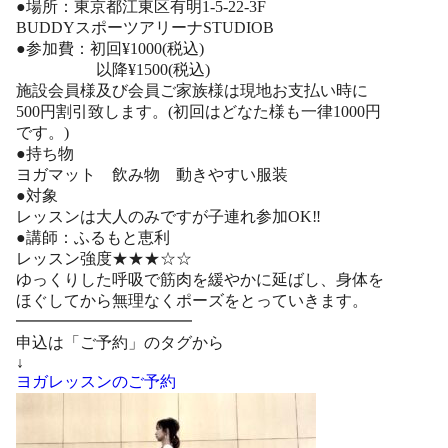
●場所：東京都江東区有明1-5-22-3F
BUDDYスポーツアリーナSTUDIOB
●参加費：初回¥1000(税込)
以降¥1500(税込)
施設会員様及び会員ご家族様は現地お支払い時に
500円割引致します。(初回はどなた様も一律1000円
です。)
●持ち物
ヨガマット 飲み物 動きやすい服装
●対象
レッスンは大人のみですが子連れ参加OK‼︎
●講師：ふるもと恵利
レッスン強度★★★☆☆
ゆっくりした呼吸で筋肉を緩やかに延ばし、身体を
ほぐしてから無理なくポーズをとっていきます。
━━━━━━━━━━━
申込は「ご予約」のタグから
↓
ヨガレッスンのご予約