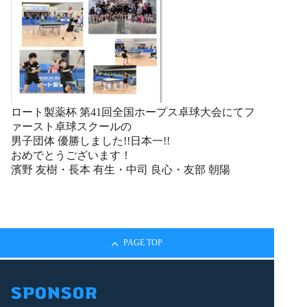
ロート製薬杯 第41回全国ホープス卓球大会にてフ
ァースト卓球スクールの
男子団体 優勝しました!!日本一!!
おめでとうございます！
濱野 友樹・長本 有生・中司 良心・友部 朝陽
PAGE TOP