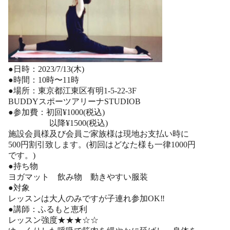
●日時：2023/7/13(木)
●時間：10時〜11時
●場所：東京都江東区有明1-5-22-3F
BUDDYスポーツアリーナSTUDIOB
●参加費：初回¥1000(税込)
以降¥1500(税込)
施設会員様及び会員ご家族様は現地お支払い時に
500円割引致します。(初回はどなた様も一律1000円
です。)
●持ち物
ヨガマット 飲み物 動きやすい服装
●対象
レッスンは大人のみですが子連れ参加OK‼︎
●講師：ふるもと恵利
レッスン強度★★★☆☆