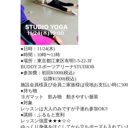
●日時：11/24(木)
●時間：10時〜11時
●場所：東京都江東区有明1-5-22-3F
BUDDYスポーツアリーナSTUDIOB
●参加費：初回¥1000(税込)
以降¥1500(税込)
施設会員様及び会員ご家族様は現地お支払い時に50
●持ち物
ヨガマット 飲み物 動きやすい服装
●対象
レッスンは大人のみですが子連れ参加OK‼︎
●講師：ふるもと恵利
レッスン強度★★★☆☆
ゆっくり身体をほぐしてから立ちポーズも入れてい