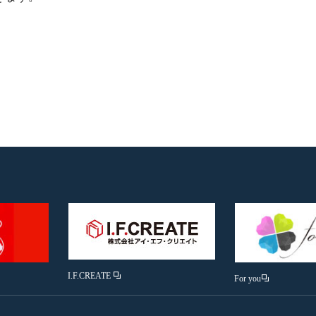
I.F.CREATE
For you