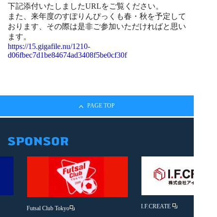
下記添付いたしましたURLをご覧ください。
また、来年度のすぽりんぴっくも春・秋を予定して
おります、その際は是非ご参加いただければと思い
ます。
https://15.gigafile.nu/1210-
d06fbec7d1be84674ad3408f5be0cf30f
PAGE TOP
I.F.CREATE
Futsal Club Tokyo