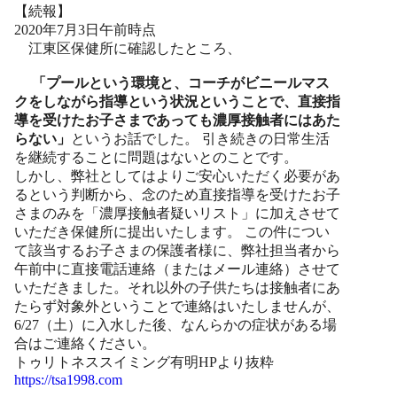
【続報】
2020年7月3日午前時点
江東区保健所に確認したところ、
「プールという環境と、コーチがビニールマス
クをしながら指導という状況ということで、直接指
導を受けたお子さまであっても濃厚接触者にはあた
らない」
というお話でした。 引き続きの日常生活
を継続することに問題はないとのことです。
しかし、弊社としてはよりご安心いただく必要があ
るという判断から、念のため直接指導を受けたお子
さまのみを「濃厚接触者疑いリスト」に加えさせて
いただき保健所に提出いたします。 この件につい
て該当するお子さまの保護者様に、弊社担当者から
午前中に直接電話連絡（またはメール連絡）させて
いただきました。それ以外の子供たちは接触者にあ
たらず対象外ということで連絡はいたしませんが、
6/27（土）に入水した後、なんらかの症状がある場
合はご連絡ください。
トゥリトネススイミング有明HPより抜粋
https://tsa1998.com