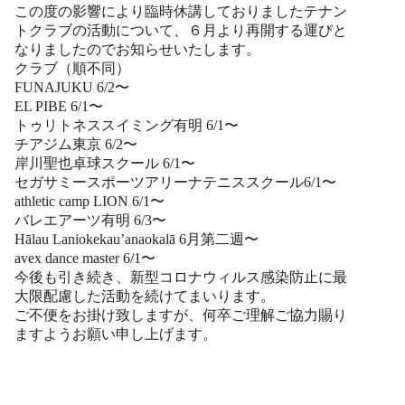
この度の影響により臨時休講しておりましたテナン
トクラブの活動について、６月より再開する運びと
なりましたのでお知らせいたします。
クラブ（順不同）
FUNAJUKU 6/2〜
EL PIBE 6/1〜
トゥリトネススイミング有明 6/1〜
チアジム東京 6/2〜
岸川聖也卓球スクール 6/1〜
セガサミースポーツアリーナテニススクール6/1〜
athletic camp LION 6/1〜
バレエアーツ有明 6/3〜
Hālau Laniokekau’anaokalā 6月第二週〜
avex dance master 6/1〜
今後も引き続き、新型コロナウィルス感染防止に最
大限配慮した活動を続けてまいります。
ご不便をお掛け致しますが、何卒ご理解ご協力賜り
ますようお願い申し上げます。