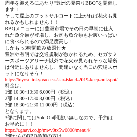
周年を迎えるにあたり“豊洲の夏祭りBBQ”を開催し
ます！
そして屋上のフットサルコートに上がれば花火も見
れるかもしれません！！
BBQメニューには豊洲市場でその日の早朝に仕入
れた魚介類が登場し、お肉も魚介類もお腹いっぱい
に食べられるので満足度高し！
しかもっ3時間飲み放題付★
豊洲や有明では交通規制が敷かれるため、セガサミ
ースポーツアリーナ以外で花火が見られそうな場所
は付近にありませんし、間違いなく当日の穴場スポ
ットになりそう！
https://toyosu.tokyo/access/star-island-2019-keep-out-spot/
料金は、
1部 10:30~13:30 6,000円（税込）
2部 14:30~17:30 8,000円（税込）
3部 18:30~21:30 11,000円（税込）
となります。
3部に関してはSold Out間違い無しなので、予約は
お早めに！！
https://r.gnavi.co.jp/mwv0tx5w0000/menu4/
2部からのBBQ参加の方は、