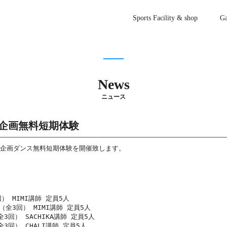
Sports Facility & shop
Ga
News
ニュース
み特別企画無料短期体験
み特別企画ダンス無料短期体験を開催致します。

） MIMI講師 定員5人

5（全3回） MIMI講師 定員5人

3回） SACHIKA講師 定員5人

全3回） CHALI講師 定員5人
