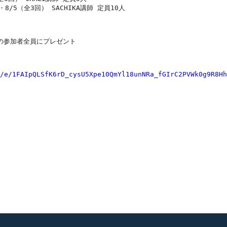
8/5（全3回） SACHIKA講師 定員10人

画の参加者全員にプレゼント

/e/1FAIpQLSfK6rD_cysU5Xpe10QmYl18unNRa_fGIrC2PVWk0g9R8Hh