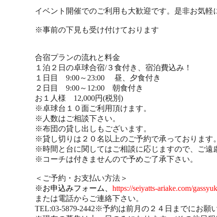
イベント開催でのご利用も大歓迎です。是非お気軽
※事前の下見も受け付けております
合宿プランの流れと料金
１泊２日の卓球合宿/３食付き、宿泊費込み！
１日目 9:00～23:00 昼、夕食付き
２日目 9:00～12:00 朝食付き
お１人様 12,000円(税別)
※卓球台１０面ご利用頂けます。
※人数はご相談下さい。
※布団の貸し出しもございます。
※貸し切りは２０名以上のご予約で承っております
※時間と台に関してはご相談に応じますので、ご遠
※コーチは付きませんので予めご了承下さい。
＜ご予約・お支払い方法＞
※お申込みフォーム、
https://seiyatts-ariake.com/gassyu
または電話からご連絡下さい。
TEL:03-5879-2442※予約は前月の２４日までにお