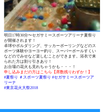
明日17時30分〜セガサミースポーツアリーナ夏祭り
が開催されます！
卓球やボルダリング、サッカーボーリングなどのス
ポーツ体験やヨーヨー釣り、スーパーボールすくい
などのでみせなど楽しむことができます。浴衣で来
られた方は割り引きあり！
お台場の花火も見れちゃうかも・・・！
申し込みまだの方はこちら【席数残りわずか！】
#
夏祭り
＃
スポーツ夏祭り
#
セガサミースポーツア
リーナ
#
東京花火大祭2018