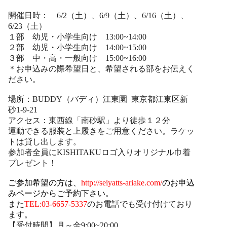
開催日時： 6/2（土）、6/9（土）、6/16（土）、
6/23（土）
１部 幼児・小学生向け 13:00~14:00
２部 幼児・小学生向け 14:00~15:00
３部 中・高・一般向け 15:00~16:00
＊お申込みの際希望日と、希望される部をお伝えく
ださい。
場所：BUDDY（バディ）江東園 東京都江東区新
砂1-9-21
アクセス：東西線「南砂駅」より徒歩１２分
運動できる服装と上履きをご用意ください。ラケッ
トは貸し出します。
参加者全員にKISHITAKUロゴ入りオリジナル巾着
プレゼント！
ご参加希望の方は、
http://seiyatts-ariake.com/
のお申込
みページからご予約下さい。
また
TEL:03-6657-5337
のお電話でも受け付けており
ます。
【受付時間】月～金9:00~20:00